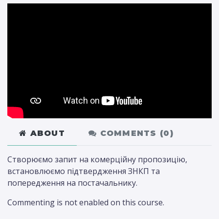
ABOUT
COMMENTS (
0
)
Створюємо запит на комерційну пропозицію,
встановлюємо підтвердження ЗНКП та
попередження на постачальнику.
Commenting is not enabled on this course.