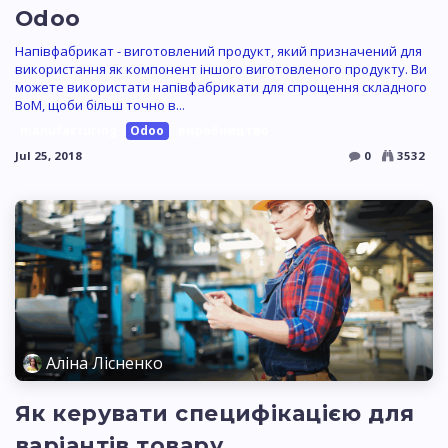
Odoo
Напівфабрикат - виготовлений продукт, який призначений для
використання як компонент іншого виготовленого продукту. Ви
можете використати напівфабрикати для спрощення складного
BoM, щоби більш точно в...
manufacturing
Odoo
виробництво
Jul 25, 2018
0
3532
Аліна Лісненко
Як керувати специфікацією для
варіантів товару