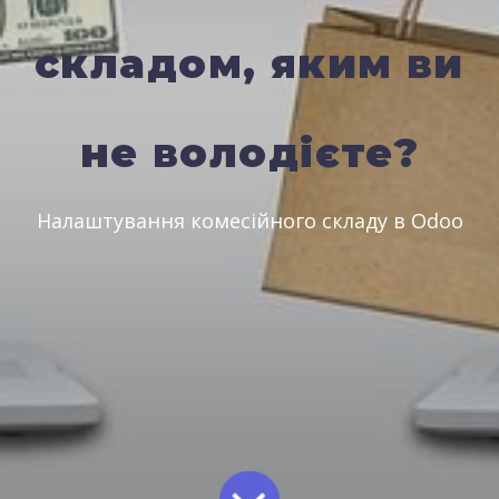
складом, яким ви
не володієте?
Налаштування комесійного складу в Odoo