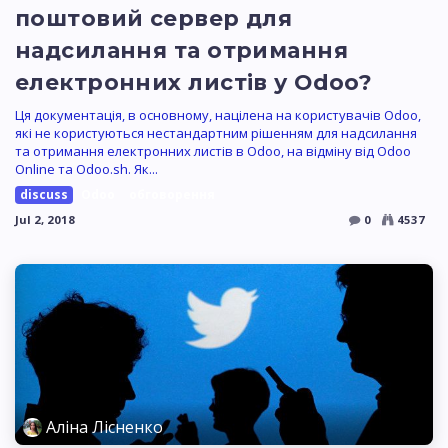
поштовий сервер для
надсилання та отримання
електронних листів у Odoo?
Ця документація, в основному, націлена на користувачів Odoo,
які не користуються нестандартним рішенням для надсилання
та отримання електронних листів в Odoo, на відміну від Odoo
Online та Odoo.sh. Як...
discuss
Odoo
обговорення
Jul 2, 2018
0
4537
Аліна Лісненко