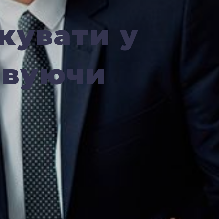
кувати у
овуючи