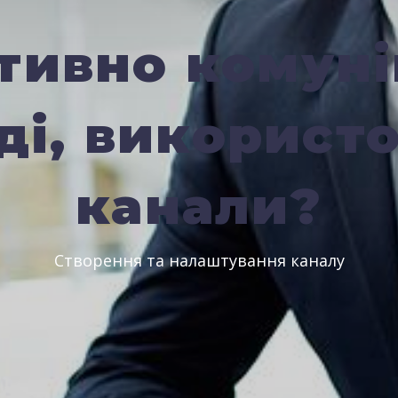
тивно комуні
ді, використ
канали?
Створення та налаштування каналу