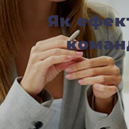
Як ефек
коман