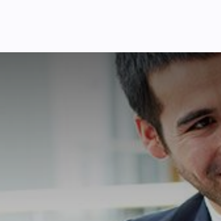
Pricing
Courses
Стати партнером