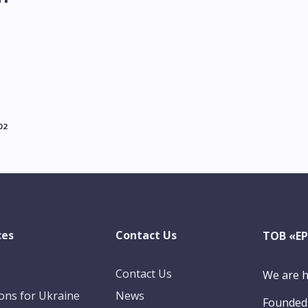
02
ces
Contact Us
ТОВ «Е
Contact Us
We are h
ions for Ukraine
News
Founded 