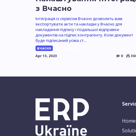
з Вчасно
Інтеграція із сервісом Вчасно дозволить вам
експортувати акти та накладні у Вчасно для
накладання підпису і подальшої відправки
документів на підпис контрагенту. Коли документ
буде підписаний усіма ст...
вчасно
документообіг
Apr 13, 2023
0
36
Servi
Home
Solut