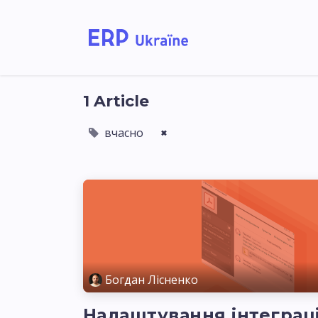
Home
Solutions
1 Article
вчасно
×
Богдан Лісненко
Налаштування інтеграці