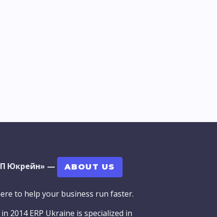
РП Юкрейн»
—
ABOUT US
ere to help your business run faster.
in 2014 ERP Ukraine is specialized in