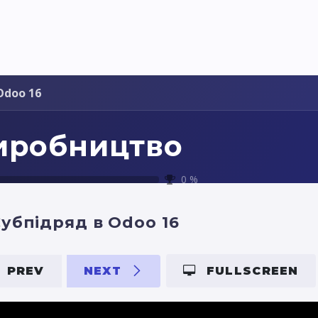
Pricing
Courses
Стати партнером
Odoo 16
иробництво
0
%
убпідряд в Odoo 16
PREV
NEXT
FULLSCREEN