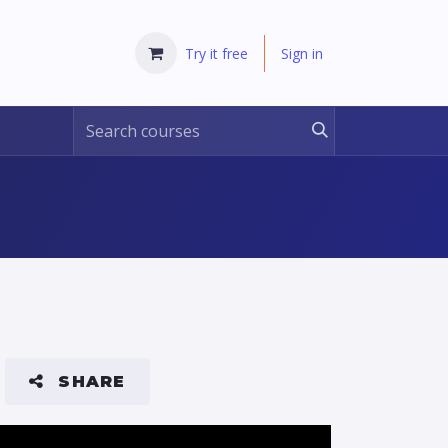
Try it free
Sign in
SHARE