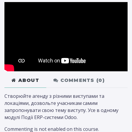
ABOUT
COMMENTS (
0
)
Створюйте агенду з різними виступами та
локаціями, дозвольте учасникам самим
запропонувати свою тему виступу. Усе в одному
модулі Події ERP-системи Odoo.
Commenting is not enabled on this course.