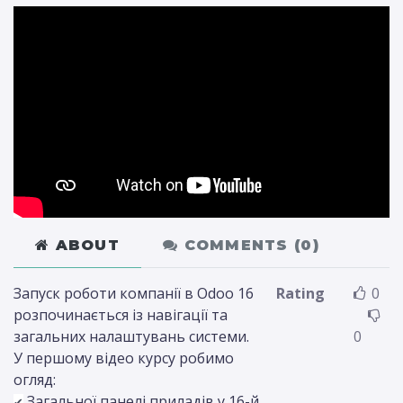
ABOUT
COMMENTS (
0
)
Запуск роботи компанії в Odoo 16
Rating
0
розпочинається із навігації та
загальних налаштувань системи.
0
У першому відео курсу робимо
огляд:
Загальної панелі приладів у 16-й
✔