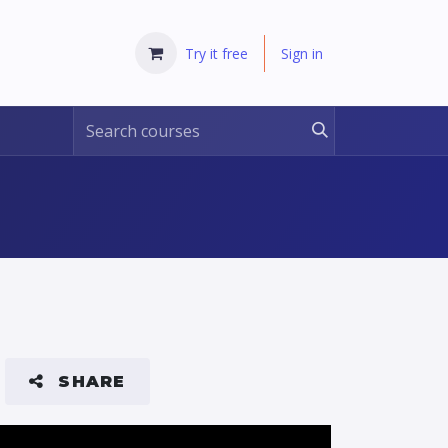
Try it free
Sign in
SHARE