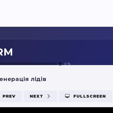
Pricing
Courses
Стати партнером
RM
0
%
енерація лідів
PREV
NEXT
FULLSCREEN