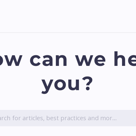
Pricing
Courses
Стати партнером
w can we h
you?