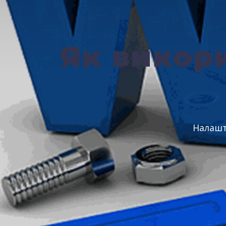
Як викор
Налашт