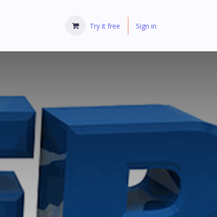
Try it free
Sign in