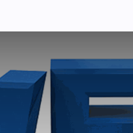
Pricing
Courses
Стати партнером