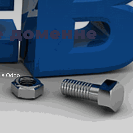
е доменне
 в Odoo