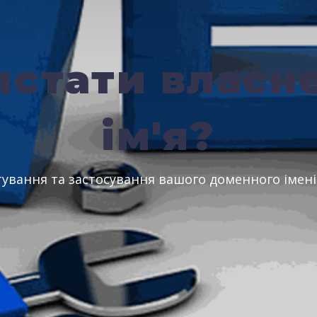
истати власн
ім'я?
ування та застосування вашого доменного імені