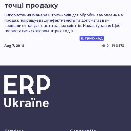
точці продажу
Використання сканера штрих-кодів для обробки замовлень на
продаж покращує вашу ефективність та допомагає вам
заощадити час для вас та ваших клієнтів. Налаштування Щоб
скористатись сканером штрих-кодів...
Odoo
point of sale
точка продажу
штрих-код
Aug 7, 2018
0
3473