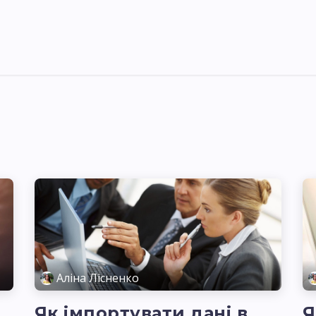
Pricing
Courses
Стати партнером
Аліна Лісненко
Як імпортувати дані в
Я