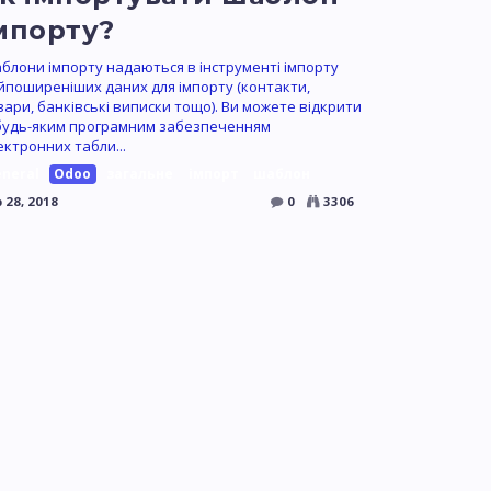
мпорту?
блони імпорту надаються в інструменті імпорту
йпоширеніших даних для імпорту (контакти,
вари, банківські виписки тощо). Ви можете відкрити
 будь-яким програмним забезпеченням
ектронних табли...
eneral
Odoo
загальне
імпорт
шаблон
 28, 2018
0
3306