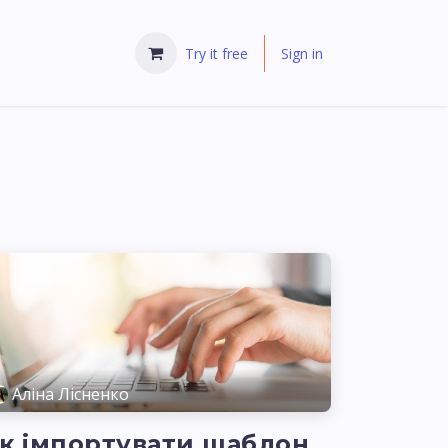
Try it free
Sign in
Аліна Лісненко
к імпортувати шаблон