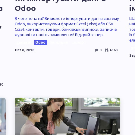
в
Odoo
і
З чого почати? Ви можете імпортувати дані в систему
Ша
Odoo, використовуючи формат Excel (.xlsx) або CSV
на
у
(.csv): контакти, товари, банківські виписки, записи в
то
журналі та навіть замовлення! Відкрийте пер...
їх
ел
general
Odoo
загальне
імпорт
g
Oct 8, 2018
0
4363
Sep
80