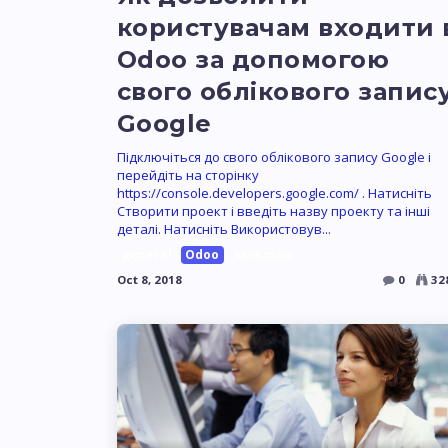
користувачам входити 
Odoo за допомогою
свого облікового запис
Google
Підключіться до свого облікового запису Google і
перейдіть на сторінку
https://console.developers.google.com/ . Натисніть
Створити проект і введіть назву проекту та інші
деталі. Натисніть Використовув...
general
Odoo
загальне
Oct 8, 2018
0
32