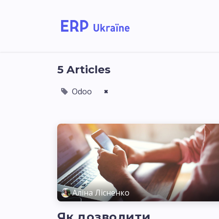
Home
Solutions
5 Articles
Odoo
×
Аліна Лісненко
Як дозволити