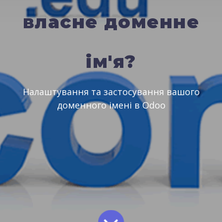
власне доменне
ім'я?
Налаштування та застосування вашого
доменного імені в Odoo