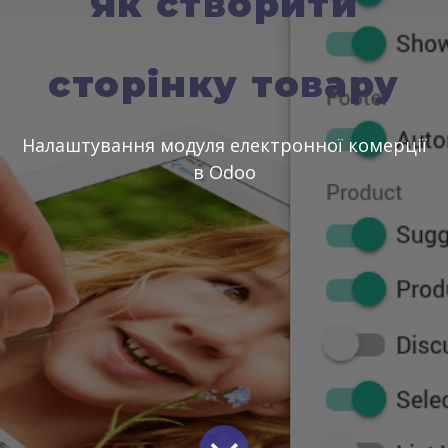
Як створити
сторінку товару
Налаштування модуля електронної комерції
в Odoo