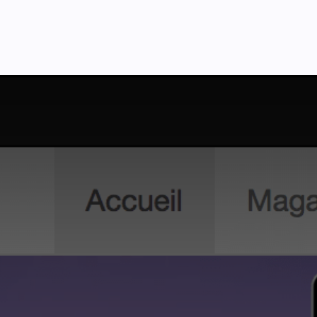
Pricing
Courses
Стати партнером