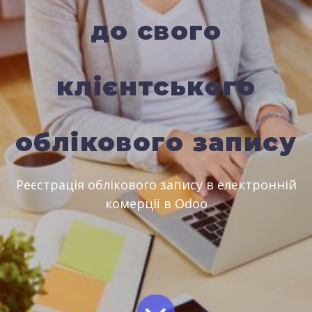
до свого
клієнтського
облікового запису
Реєстрація облікового запису в електронній
комерції в Odoo