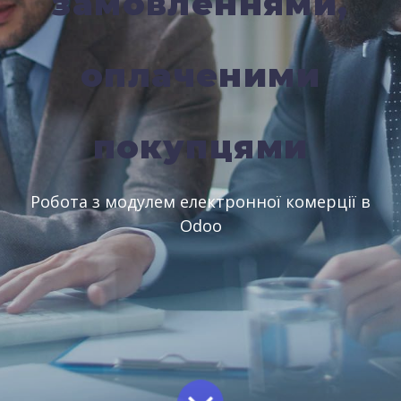
замовленнями,
оплаченими
покупцями
Робота з модулем електронної комерції в
Odoo