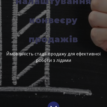
налаштування
конвеєру
продажів
Ймовірність стадії продажу для ефективної
роботи з лідами