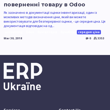
поверненні товару в Odoo
Як зазначено в документації оцінки інвентаризації, один із
можливих методів визначення ціни, який ви можете
використовувати для безперервної оцінки, - це середня ціна. Ця
документація відповідає на од...
accounting
Odoo
бухгалтерія
бухоблік
середня ціна
Mar 30, 2018
0
3353