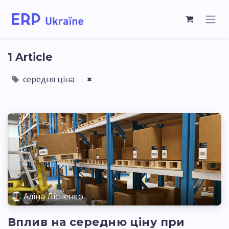
1 Article
середня ціна
×
Аліна Лісненко
Вплив на середню ціну при