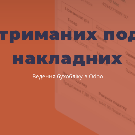
отриманих по
накладних
Ведення бухобліку в Odoo