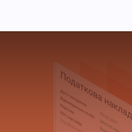
Pricing
Courses
Стати партнером