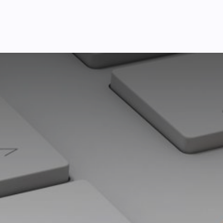
Pricing
Courses
Стати партнером