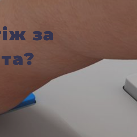
іж за
нта?