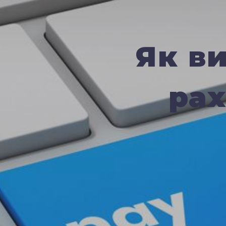
Як в
рах