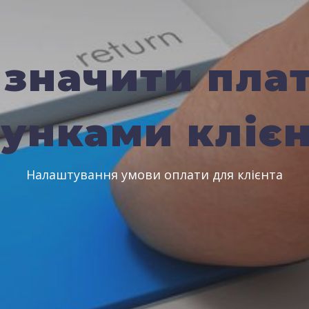
изначити плат
унками кліє
Налаштування умови оплати для клієнта